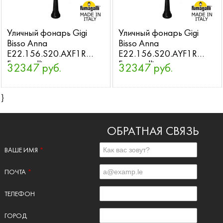
Уличный фонарь Gigi
Уличный фонарь Gigi
Bisso Anna
Bisso Anna
E22.156.S20.AXF1R
E22.156.S20.AYF1R
Fumagalli
Fumagalli
32347 руб.
32347 руб.
}
ОБРАТНАЯ СВЯЗЬ
ВАШЕ ИМЯ
*
ПОЧТА
*
ТЕЛЕФОН
ГОРОД