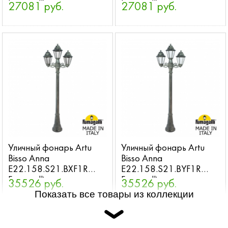
Fumagalli
Fumagalli
27081 руб.
27081 руб.
Уличный фонарь Artu
Уличный фонарь Artu
Bisso Anna
Bisso Anna
E22.158.S21.BXF1R
E22.158.S21.BYF1R
Fumagalli
Fumagalli
35526 руб.
35526 руб.
Показать все товары из коллекции