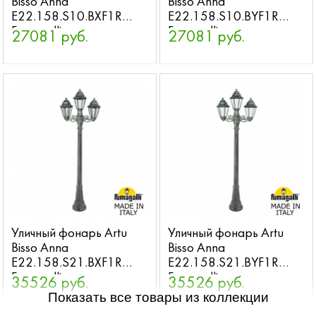
Bisso Anna
Bisso Anna
E22.158.S10.BXF1R
E22.158.S10.BYF1R
Fumagalli
Fumagalli
27081 руб.
27081 руб.
Уличный фонарь Artu
Уличный фонарь Artu
Bisso Anna
Bisso Anna
E22.158.S21.BXF1R
E22.158.S21.BYF1R
Fumagalli
Fumagalli
35526 руб.
35526 руб.
Показать все товары из коллекции