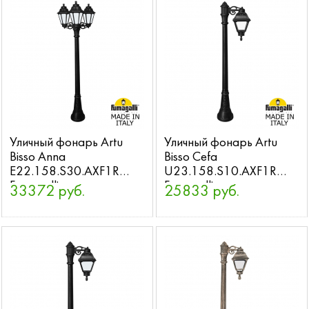
Уличный фонарь Artu
Уличный фонарь Artu
Bisso Anna
Bisso Cefa
E22.158.S30.AXF1R
U23.158.S10.AXF1R
Fumagalli
Fumagalli
33372 руб.
25833 руб.