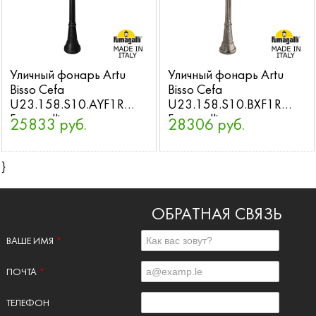
Уличный фонарь Artu
Уличный фонарь Artu
Bisso Cefa
Bisso Cefa
U23.158.S10.AYF1R
U23.158.S10.BXF1R
Fumagalli
Fumagalli
25833 руб.
28306 руб.
}
ОБРАТНАЯ СВЯЗЬ
ВАШЕ ИМЯ
*
ПОЧТА
*
ТЕЛЕФОН