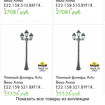
Bisso Anna
Bisso Anna
E22.158.S10.BXF1R
E22.158.S10.BYF1R
Fumagalli
Fumagalli
27081 руб.
27081 руб.
Уличный фонарь Artu
Уличный фонарь Artu
Bisso Anna
Bisso Anna
E22.158.S21.BXF1R
E22.158.S21.BYF1R
Fumagalli
Fumagalli
35526 руб.
35526 руб.
Показать все товары из коллекции