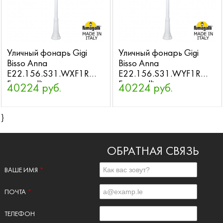
Уличный фонарь Gigi
Уличный фонарь Gigi
Bisso Anna
Bisso Anna
E22.156.S31.WXF1R
E22.156.S31.WYF1R
Fumagalli
Fumagalli
40224 руб.
40224 руб.
}
ОБРАТНАЯ СВЯЗЬ
ВАШЕ ИМЯ
*
ПОЧТА
*
ТЕЛЕФОН