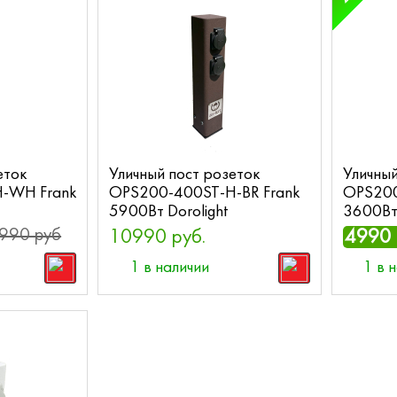
еток
Уличный пост розеток
Уличный
-WH Frank
OPS200-400ST-H-BR Frank
OPS200
5900Вт Dorolight
3600Вт 
990 руб
10990 руб.
4990 
1 в наличии
1 в 