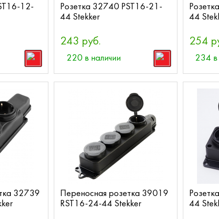
ST16-12-
Розетка 32740 PST16-21-
Розетк
44 Stekker
44 Stek
243 руб.
254 р
220 в наличии
234 в
тка 32739
Переносная розетка 39019
Розетк
ker
RST16-24-44 Stekker
44 Stek