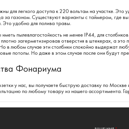
жны для легкого доступа к 220 вольтам на участке. Это 
да за газоном. Существуют варианты с таймером, где вы
. Это удобно для полива травы.
 иметь пылевлагостойкость не менее IP44, для столбиков
плотно загерметизировав отверстия в штекерах, а это 
Но в любом случае эти столбики спокойно выдержат люб
овые потопы. Но даже в этом случае после они будут пр
тва Фонариума
озетки у нас, вы получаете быструю доставку по Москве
ультацию по любому товару из нашего ассортимента. Гар