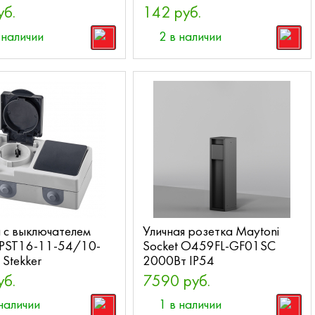
уб.
142 руб.
 наличии
2 в наличии
 с выключателем
Уличная розетка Maytoni
PST16-11-54/10-
Socket O459FL-GF01SC
Stekker
2000Вт IP54
уб.
7590 руб.
наличии
1 в наличии