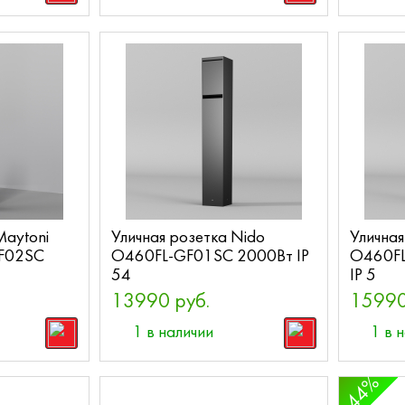
Maytoni
Уличная розетка Nido
Уличная
GF02SC
O460FL-GF01SC 2000Вт IP
O460FL
54
IP 5
13990 руб.
15990
1 в наличии
1 в 
44%