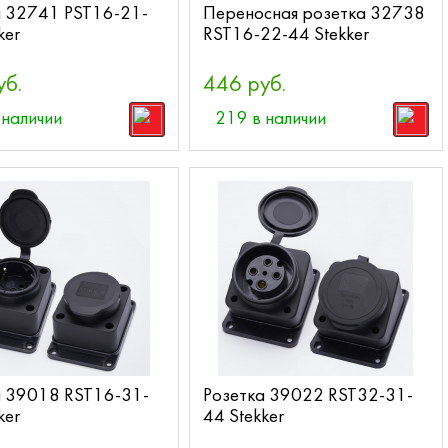
а 32741 PST16-21-
Переносная розетка 32738
ker
RST16-22-44 Stekker
уб.
446 руб.
 наличии
219 в наличии
а 39018 RST16-31-
Розетка 39022 RST32-31-
ker
44 Stekker