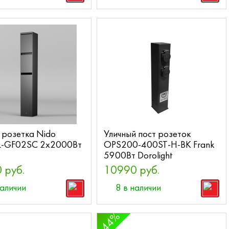
 розетка Nido
Уличный пост розеток
-GF02SC 2x2000Вт
OPS200-400ST-H-BK Frank
5900Вт Dorolight
 руб.
10990 руб.
наличии
8 в наличии
44%