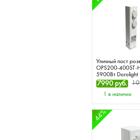
Уличный пост роз
OPS200-400ST-H
5900Вт Dorolight
10
7990 руб.
1 в наличии
44%