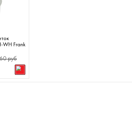
еток
-WH Frank
60 руб