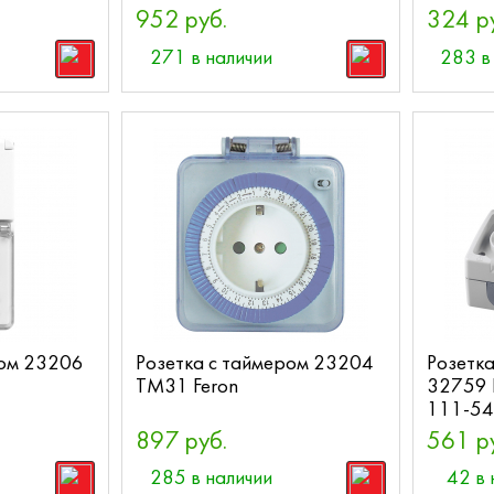
952 руб.
324 р
271 в наличии
283 в
ром 23206
Розетка с таймером 23204
Розетка
TM31 Feron
32759 
111-54 
897 руб.
561 р
285 в наличии
42 в 