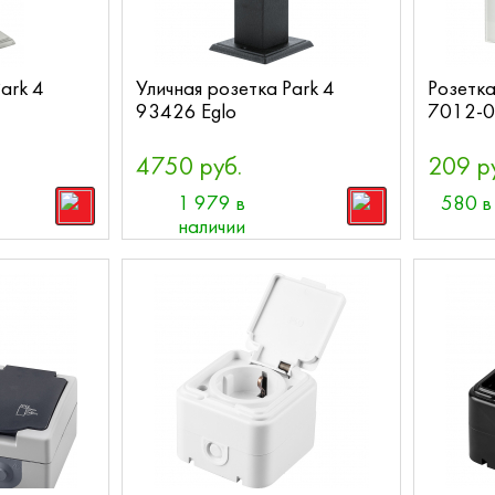
ark 4
Уличная розетка Park 4
Розетк
93426 Eglo
7012-0
4750 руб.
209 р
1 979 в
580 в
наличии