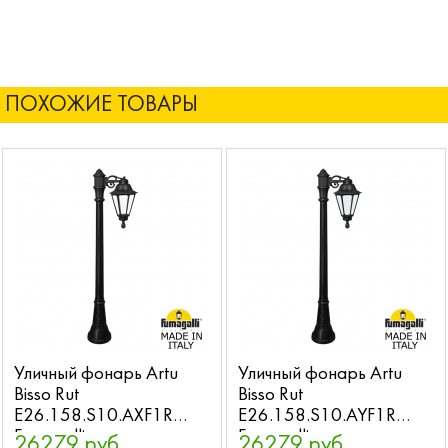
ПОХОЖИЕ ТОВАРЫ
Уличный фонарь Artu
Уличный фонарь Artu
Bisso Rut
Bisso Rut
E26.158.S10.AXF1R
E26.158.S10.AYF1R
Fumagalli
Fumagalli
26279 руб.
26279 руб.