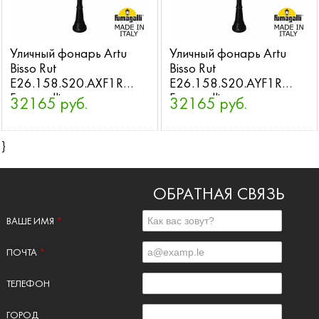
Уличный фонарь Artu
Уличный фонарь Artu
Bisso Rut
Bisso Rut
E26.158.S20.AXF1R
E26.158.S20.AYF1R
Fumagalli
Fumagalli
32165 руб.
32165 руб.
}
ОБРАТНАЯ СВЯЗЬ
ВАШЕ ИМЯ
*
ПОЧТА
*
ТЕЛЕФОН
ГОРОД