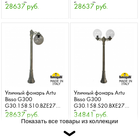
Fumagalli
Fumagalli
28637 руб.
28637 руб.
Уличный фонарь Artu
Уличный фонарь Artu
Bisso G300
Bisso G300
G30.158.S10.BZE27
G30.158.S20.BXE27
Fumagalli
Fumagalli
28637 руб.
34841 руб.
Показать все товары из коллекции