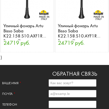
Уличный фонарь Artu
Уличный фонарь Artu
Bisso Saba
Bisso Saba
K22.158.S10.AXF1R
K22.158.S10.AYF1R
Fumagalli
Fumagalli
24719 руб.
24719 руб.
}
ОБРАТНАЯ СВЯЗЬ
ВАШЕ ИМЯ
*
ПОЧТА
*
ТЕЛЕФОН