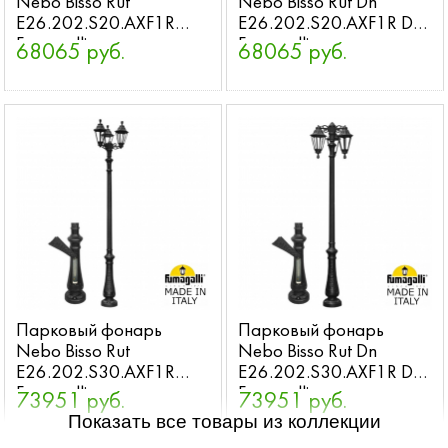
Nebo Bisso Rut
Nebo Bisso Rut Dn
E26.202.S20.AXF1R
E26.202.S20.AXF1R DN
Fumagalli
Fumagalli
68065 руб.
68065 руб.
Парковый фонарь
Парковый фонарь
Nebo Bisso Rut
Nebo Bisso Rut Dn
E26.202.S30.AXF1R
E26.202.S30.AXF1R DN
Fumagalli
Fumagalli
73951 руб.
73951 руб.
Показать все товары из коллекции