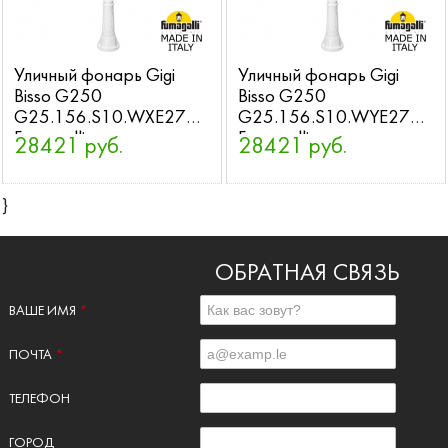
Уличный фонарь Gigi
Уличный фонарь Gigi
Bisso G250
Bisso G250
G25.156.S10.WXE27
G25.156.S10.WYE27
Fumagalli
Fumagalli
28421 руб.
28421 руб.
}
ОБРАТНАЯ СВЯЗЬ
ВАШЕ ИМЯ
*
ПОЧТА
*
ТЕЛЕФОН
ГОРОД