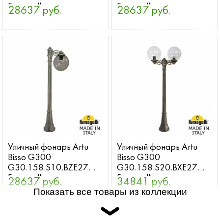
Fumagalli
Fumagalli
28637 руб.
28637 руб.
Уличный фонарь Artu
Уличный фонарь Artu
Bisso G300
Bisso G300
G30.158.S10.BZE27
G30.158.S20.BXE27
Fumagalli
Fumagalli
28637 руб.
34841 руб.
Показать все товары из коллекции