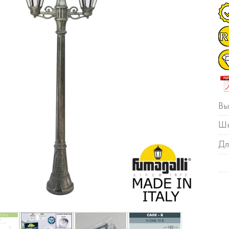
Вы
Ши
Дл