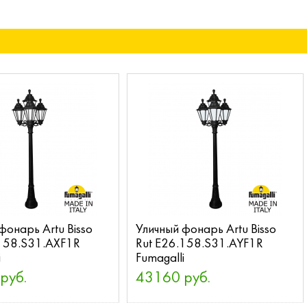
фонарь Artu Bisso
Уличный фонарь Artu Bisso
.158.S31.AXF1R
Rut E26.158.S31.AYF1R
i
Fumagalli
руб.
43160 руб.