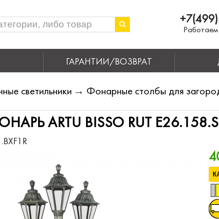
+7(499)
Работаем 
ГАРАНТИИ/ВОЗВРАТ
чные светильники
→
Фонарные столбы для загоро
АРЬ ARTU BISSO RUT E26.158.S
1.BXF1R
4
К