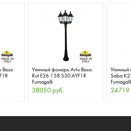
 Bisso
Уличный фонарь Artu Bisso
Уличный 
XF1R
Rut E26.158.S30.AYF1R
Saba K2
Fumagalli
Fumagall
38050 руб.
24719 