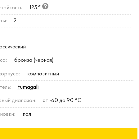
тойкость:
IP55
ты:
2
ассический
са:
бронза (черная)
корпуса:
композитный
тель:
Fumagalli
рный диапазон:
от -60 до 90 °C
новки:
пол