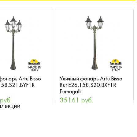
фонарь Artu Bisso
Уличный фонарь Artu Bisso
158.S21.BYF1R
Rut E26.158.S20.BXF1R
i
Fumagalli
руб.
35161 руб.
ллекции