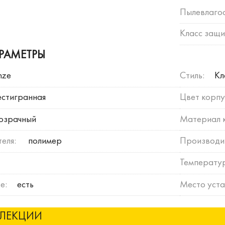
Пылевлагос
Класс защи
РАМЕТРЫ
nze
Стиль:
Кл
стигранная
Цвет корпу
озрачный
Материал 
еля:
полимер
Производи
Температу
е:
есть
Место уста
ЛЛЕКЦИИ