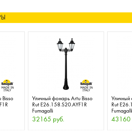
РЫ
 Bisso
Уличный фонарь Artu Bisso
Уличный 
XF1R
Rut E26.158.S20.AYF1R
Rut E26
Fumagalli
Fumagall
32165 руб.
43160 