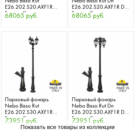
Nebo Bisso Rut
Nebo Bisso Rut Dn
E26.202.S20.AXF1R
E26.202.S20.AXF1R DN
Fumagalli
Fumagalli
68065 руб.
68065 руб.
Парковый фонарь
Парковый фонарь
Nebo Bisso Rut
Nebo Bisso Rut Dn
E26.202.S30.AXF1R
E26.202.S30.AXF1R DN
Fumagalli
Fumagalli
73951 руб.
73951 руб.
Показать все товары из коллекции