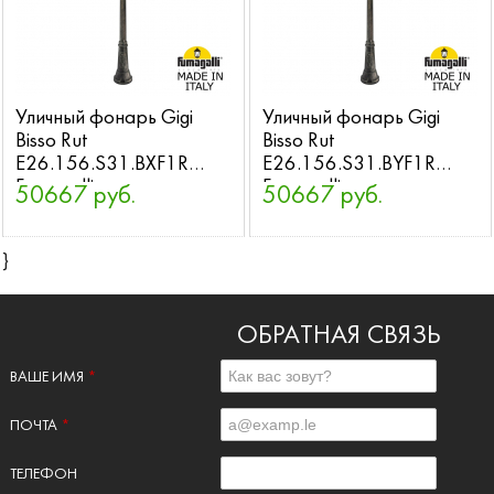
Уличный фонарь Gigi
Уличный фонарь Gigi
Bisso Rut
Bisso Rut
E26.156.S31.BXF1R
E26.156.S31.BYF1R
Fumagalli
Fumagalli
50667 руб.
50667 руб.
}
ОБРАТНАЯ СВЯЗЬ
ВАШЕ ИМЯ
*
ПОЧТА
*
ТЕЛЕФОН