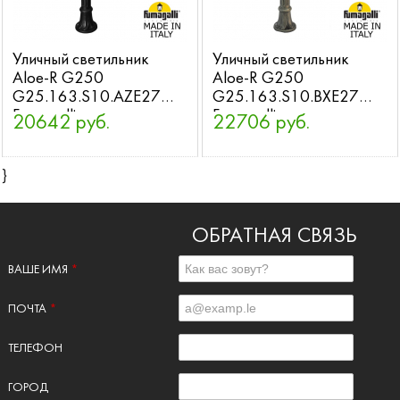
Уличный светильник
Уличный светильник
Aloe-R G250
Aloe-R G250
G25.163.S10.AZE27
G25.163.S10.BXE27
Fumagalli
Fumagalli
20642 руб.
22706 руб.
}
ОБРАТНАЯ СВЯЗЬ
ВАШЕ ИМЯ
*
ПОЧТА
*
ТЕЛЕФОН
ГОРОД