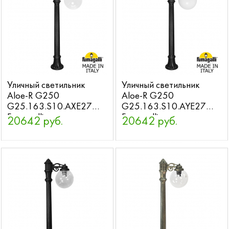
Уличный светильник
Уличный светильник
Aloe-R G250
Aloe-R G250
G25.163.S10.AXE27
G25.163.S10.AYE27
Fumagalli
Fumagalli
20642 руб.
20642 руб.