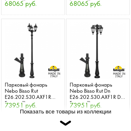
Fumagalli
Fumagalli
68065 руб.
68065 руб.
Парковый фонарь
Парковый фонарь
Nebo Bisso Rut
Nebo Bisso Rut Dn
E26.202.S30.AXF1R
E26.202.S30.AXF1R DN
Fumagalli
Fumagalli
73951 руб.
73951 руб.
Показать все товары из коллекции