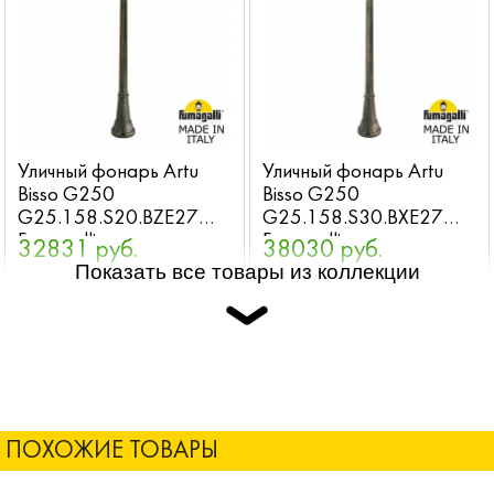
Уличный фонарь Artu
Уличный фонарь Artu
Bisso G250
Bisso G250
G25.158.S20.BZE27
G25.158.S30.BXE27
Fumagalli
Fumagalli
32831 руб.
38030 руб.
Показать все товары из коллекции
ПОХОЖИЕ ТОВАРЫ