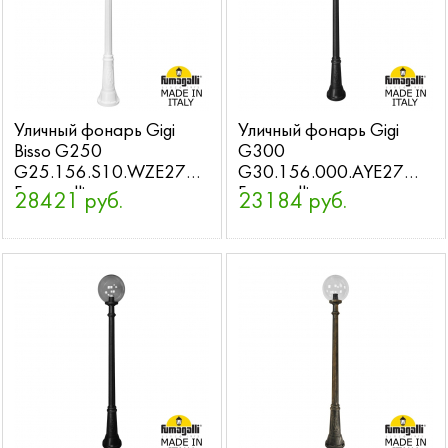
Уличный фонарь Gigi
Уличный фонарь Gigi
Bisso G250
G300
G25.156.S10.WZE27
G30.156.000.AYE27
Fumagalli
Fumagalli
28421 руб.
23184 руб.