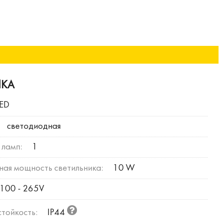
ИКА
LED
светодиодная
 ламп:
1
ая мощность светильника:
10 W
100 - 265V
тойкость:
IP44