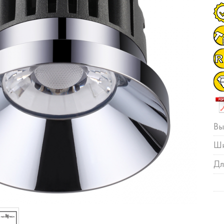
Вы
Ши
Дл