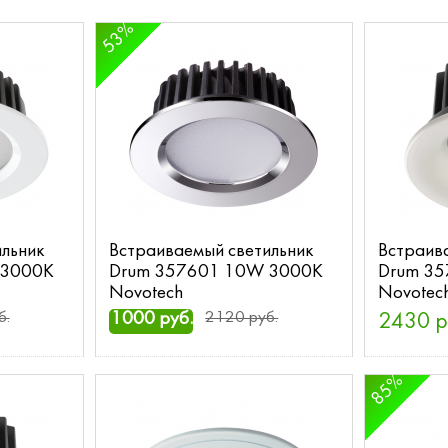
53%
льник
Встраиваемый светильник
Встраив
 3000K
Drum 357601 10W 3000K
Drum 3
Novotech
Novotec
б.
1000 руб.
2120 руб.
2430 р
85%