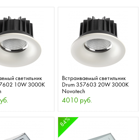
аемый светильник
Встраиваемый светильник
57602 10W 3000K
Drum 357603 20W 3000K
h
Novotech
уб.
4010 руб.
84%