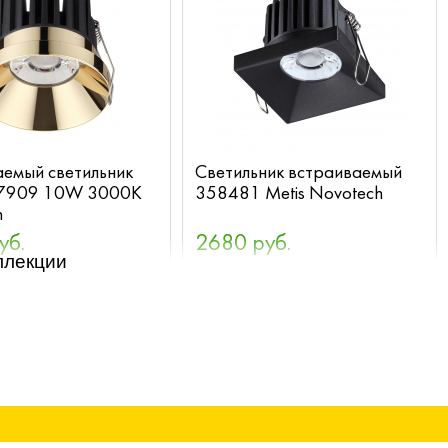
аемый светильник
Светильник встраиваемый
57909 10W 3000K
358481 Metis Novotech
h
уб.
2680 руб.
ллекции