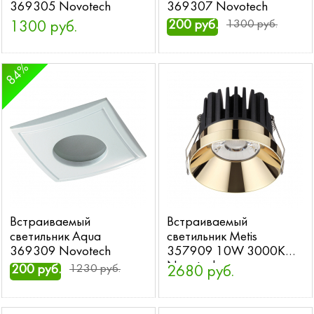
369305 Novotech
369307 Novotech
200 руб.
1300 руб.
1300 руб.
84%
Встраиваемый
Встраиваемый
светильник Aqua
светильник Metis
369309 Novotech
357909 10W 3000K
Novotech
200 руб.
1230 руб.
2680 руб.