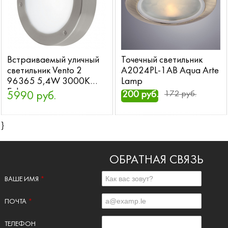
Встраиваемый уличный
Точечный светильник
светильник Vento 2
A2024PL-1AB Aqua Arte
96365 5,4W 3000K
Lamp
Eglo
200 руб.
172 руб.
5990 руб.
}
ОБРАТНАЯ СВЯЗЬ
ВАШЕ ИМЯ
*
ПОЧТА
*
ТЕЛЕФОН