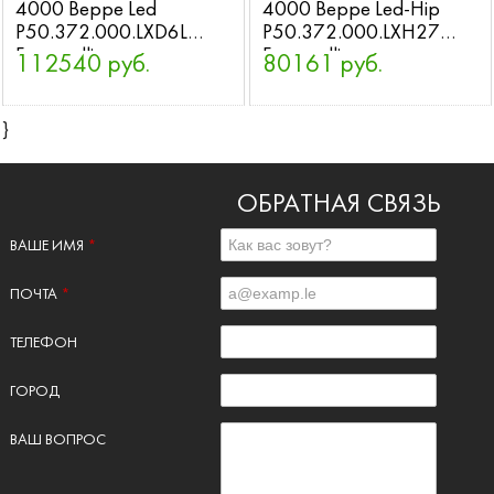
4000 Beppe Led
4000 Beppe Led-Hip
P50.372.000.LXD6L
P50.372.000.LXH27
Fumagalli
Fumagalli
112540 руб.
80161 руб.
}
ОБРАТНАЯ СВЯЗЬ
ВАШЕ ИМЯ
*
ПОЧТА
*
ТЕЛЕФОН
ГОРОД
ВАШ ВОПРОС