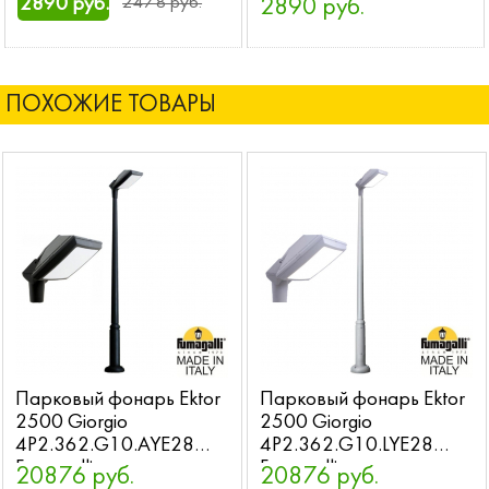
2890 руб.
2478 руб.
2890 руб.
ПОХОЖИЕ ТОВАРЫ
Парковый фонарь Ektor
Парковый фонарь Ektor
2500 Giorgio
2500 Giorgio
4P2.362.G10.AYE28
4P2.362.G10.LYE28
Fumagalli
Fumagalli
20876 руб.
20876 руб.