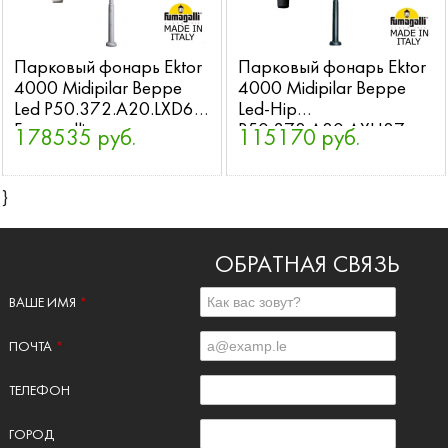
Парковый фонарь Ektor
Парковый фонарь Ektor
4000 Midipilar Beppe
4000 Midipilar Beppe
Led P50.372.A20.LXD6L
Led-Hip
Fumagalli
P50.372.A20.AXH27
178535 руб.
115170 руб.
Fumagalli
}
ОБРАТНАЯ СВЯЗЬ
ВАШЕ ИМЯ
*
ПОЧТА
*
ТЕЛЕФОН
ГОРОД