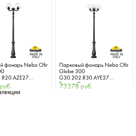
й фонарь Nebo Ofir
Парковый фонарь Nebo Ofir
00
Globe 300
.R20.AZE27
G30.202.R30.AYE27
i
Fumagalli
руб.
73378 руб.
ллекции