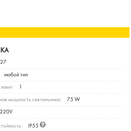
ИКА
E27
любой тип
 ламп:
1
ая мощность светильника:
75 W
220V
тойкость:
IP55