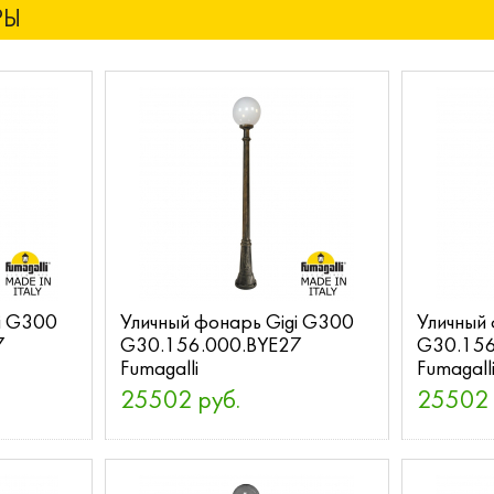
РЫ
i G300
Уличный фонарь Gigi G300
Уличный
7
G30.156.000.BYE27
G30.156
Fumagalli
Fumagall
25502 руб.
25502 