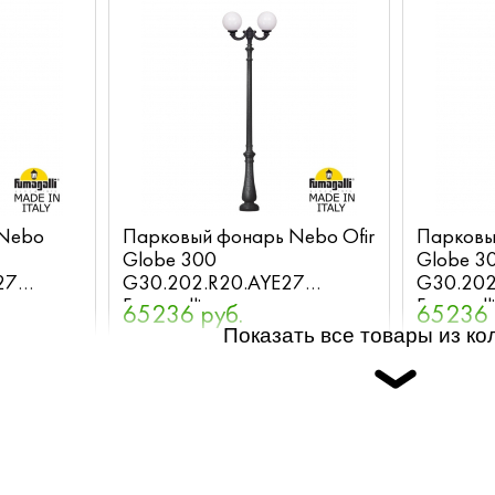
 Nebo
Парковый фонарь Nebo Ofir
Парковы
Globe 300
Globe 3
27
G30.202.R20.AYE27
G30.202
Fumagalli
Fumagall
65236 руб.
65236 
Показать все товары из ко