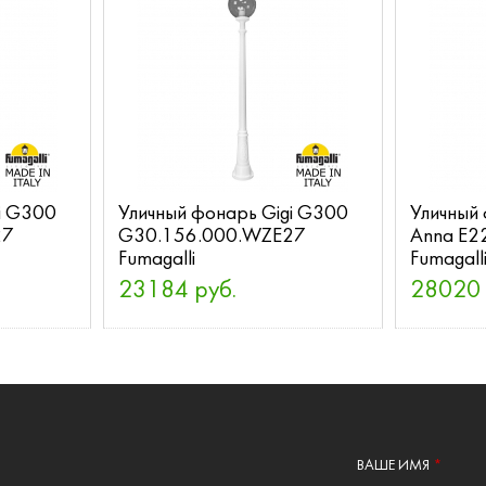
i G300
Уличный фонарь Gigi G300
Уличный 
27
G30.156.000.WZE27
Anna E2
Fumagalli
Fumagall
23184 руб.
28020 
ВАШЕ ИМЯ
*