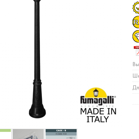
Вы
Ши
Дл