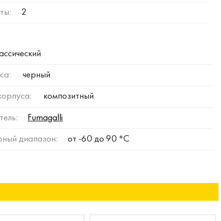
ты:
2
ассический
са:
черный
корпуса:
композитный
тель:
Fumagalli
рный диапазон:
от -60 до 90 °C