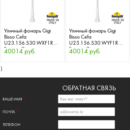
Уличный фонарь Gigi
Уличный фонарь Gigi
Bisso Cefa
Bisso Cefa
U23.156.S30.WXF1R
U23.156.S30.WYF1R
Fumagalli
Fumagalli
40014 руб.
40014 руб.
}
ОБРАТНАЯ СВЯЗЬ
ВАШЕ ИМЯ
*
ПОЧТА
*
ТЕЛЕФОН