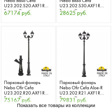
Nebo Bisso Cefa
Nebo Bisso Cefa
U23.202.S20.AXF1R
U23.202.S30.AXF1R
Fumagalli
Fumagalli
67174 руб.
28625 руб.
Парковый фонарь
Парковый фонарь
Nebo Ofir Cefa
Nebo Ofir Cefa Aloe-R
U23.202.R20.AXF1R
U23.202.R21.AXF1R
Fumagalli
Fumagalli
75167 руб.
79831 руб.
Показать все товары из коллекции