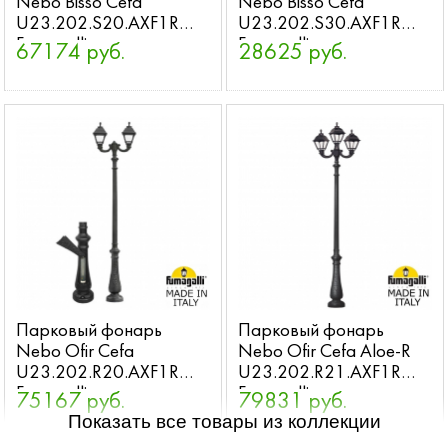
Nebo Bisso Cefa
Nebo Bisso Cefa
U23.202.S20.AXF1R
U23.202.S30.AXF1R
Fumagalli
Fumagalli
67174 руб.
28625 руб.
Парковый фонарь
Парковый фонарь
Nebo Ofir Cefa
Nebo Ofir Cefa Aloe-R
U23.202.R20.AXF1R
U23.202.R21.AXF1R
Fumagalli
Fumagalli
75167 руб.
79831 руб.
Показать все товары из коллекции