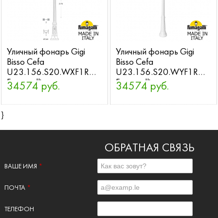
Уличный фонарь Gigi
Уличный фонарь Gigi
Bisso Cefa
Bisso Cefa
U23.156.S20.WXF1R
U23.156.S20.WYF1R
Fumagalli
Fumagalli
34574 руб.
34574 руб.
}
ОБРАТНАЯ СВЯЗЬ
ВАШЕ ИМЯ
*
ПОЧТА
*
ТЕЛЕФОН