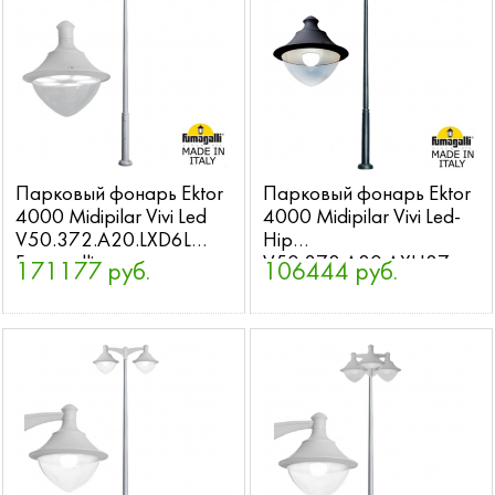
Парковый фонарь Ektor
Парковый фонарь Ektor
4000 Midipilar Vivi Led
4000 Midipilar Vivi Led-
V50.372.A20.LXD6L
Hip
Fumagalli
V50.372.A20.AXH27
171177 руб.
106444 руб.
Fumagalli