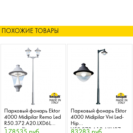
ПОХОЖИЕ ТОВАРЫ
Парковый фонарь Ektor
Парковый фонарь Ektor
4000 Midipilar Remo Led
4000 Midipilar Vivi Led-
R50.372.A20.LXD6L
Hip
Fumagalli
V50.372.A10.AXH27
178535 руб.
83283 руб.