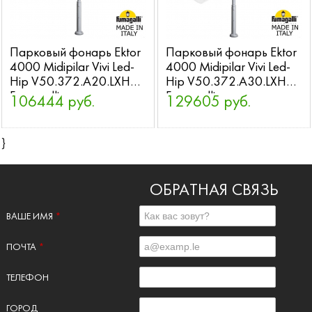
Парковый фонарь Ektor
Парковый фонарь Ektor
4000 Midipilar Vivi Led-
4000 Midipilar Vivi Led-
Hip V50.372.A20.LXH27
Hip V50.372.A30.LXH27
Fumagalli
Fumagalli
106444 руб.
129605 руб.
}
ОБРАТНАЯ СВЯЗЬ
ВАШЕ ИМЯ
*
ПОЧТА
*
ТЕЛЕФОН
ГОРОД