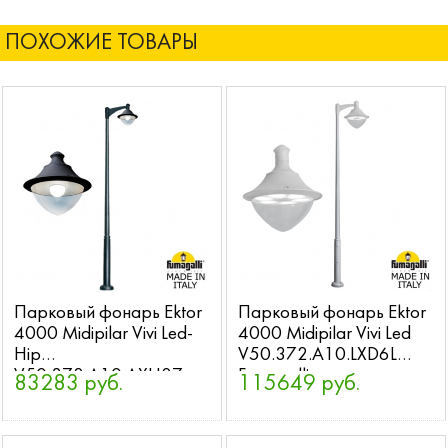
ПОХОЖИЕ ТОВАРЫ
Парковый фонарь Ektor
Парковый фонарь Ektor
4000 Midipilar Vivi Led-
4000 Midipilar Vivi Led
Hip
V50.372.A10.LXD6L
V50.372.A10.AXH27
Fumagalli
83283 руб.
115649 руб.
Fumagalli