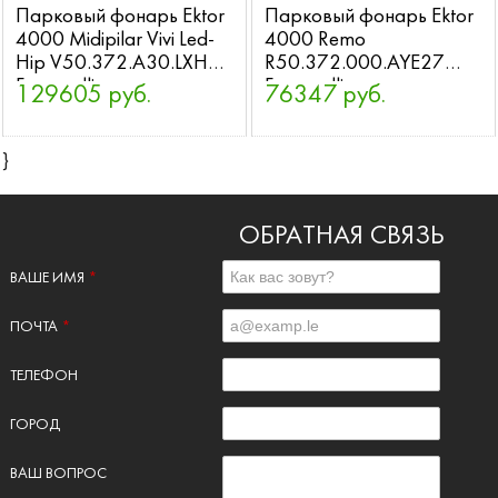
Парковый фонарь Ektor
Парковый фонарь Ektor
4000 Midipilar Vivi Led-
4000 Remo
Hip V50.372.A30.LXH27
R50.372.000.AYE27
Fumagalli
Fumagalli
129605 руб.
76347 руб.
}
ОБРАТНАЯ СВЯЗЬ
ВАШЕ ИМЯ
*
ПОЧТА
*
ТЕЛЕФОН
ГОРОД
ВАШ ВОПРОС