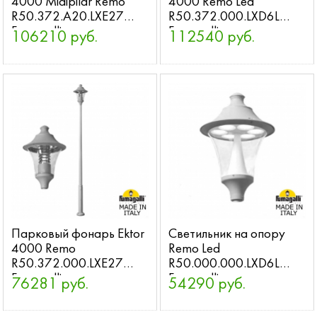
4000 Midipilar Remo
4000 Remo Led
R50.372.A20.LXE27
R50.372.000.LXD6L
Fumagalli
Fumagalli
106210 руб.
112540 руб.
Парковый фонарь Ektor
Светильник на опору
4000 Remo
Remo Led
R50.372.000.LXE27
R50.000.000.LXD6L
Fumagalli
Fumagalli
76281 руб.
54290 руб.