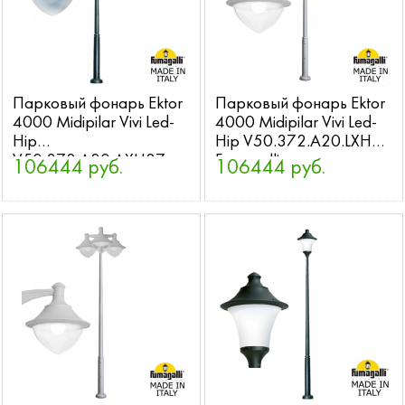
Парковый фонарь Ektor
Парковый фонарь Ektor
4000 Midipilar Vivi Led-
4000 Midipilar Vivi Led-
Hip
Hip V50.372.A20.LXH27
V50.372.A20.AXH27
Fumagalli
106444 руб.
106444 руб.
Fumagalli