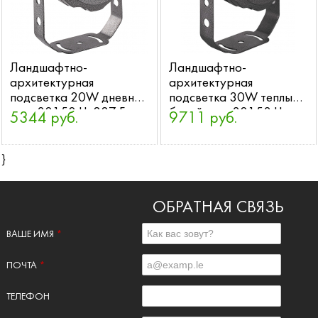
Ландшафтно-
Ландшафтно-
архитектурная
архитектурная
подсветка 20W дневной
подсветка 30W теплый
свет 32152 LL-887 Feron
белый свет 32153 LL-
5344 руб.
9711 руб.
888 Feron
}
ОБРАТНАЯ СВЯЗЬ
ВАШЕ ИМЯ
*
ПОЧТА
*
ТЕЛЕФОН