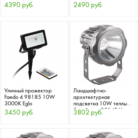
4390 руб.
2490 руб.
Уличный прожектор
Ландшафтно-
Faedo 4 98185 10W
архитектурная
3000K Eglo
подсветка 10W теплый
белый свет 32149 LL-
3450 руб.
3802 руб.
886 Feron