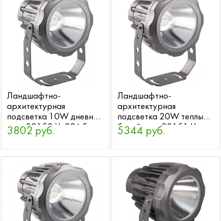
Ландшафтно-
Ландшафтно-
архитектурная
архитектурная
подсветка 10W дневной
подсветка 20W теплый
свет 32150 LL-886 Feron
белый свет 32151 LL-
3802 руб.
5344 руб.
887 Feron