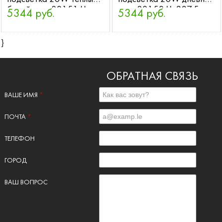
белый свет 32151 LL-
свет 32152 LL-887 Feron
5344 руб.
5344 руб.
887 Feron
}
ОБРАТНАЯ СВЯЗЬ
ВАШЕ ИМЯ
*
ПОЧТА
*
ТЕЛЕФОН
ГОРОД
ВАШ ВОПРОС