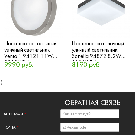
Настенно-потолочный
Настенно-потолочный
уличный светильник
уличный светильник
Vento 1 94121 11W
Sonella 94872 8,2W
3000K Eglo
3000K Eglo
9990 руб.
8190 руб.
}
ОБРАТНАЯ СВЯЗЬ
ВАШЕ ИМЯ
*
ПОЧТА
*