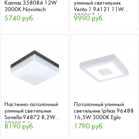
Kaimas 358084 12W
уличный светильник
3000K Novotech
Vento 1 94121 11W
3000K Eglo
5740 руб.
9990 руб.
Настенно-потолочный
Потолочный уличный
уличный светильник
светильник Iphias 96488
Sonella 94872 8,2W
16,5W 3000K Eglo
3000K Eglo
8190 руб.
1790 руб.