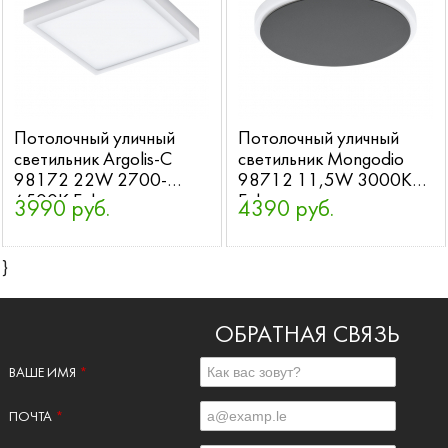
Потолочный уличный
Потолочный уличный
светильник Argolis-C
светильник Mongodio
98172 22W 2700-
98712 11,5W 3000K
6500K Eglo
Eglo
3990 руб.
4390 руб.
}
ОБРАТНАЯ СВЯЗЬ
ВАШЕ ИМЯ
*
ПОЧТА
*