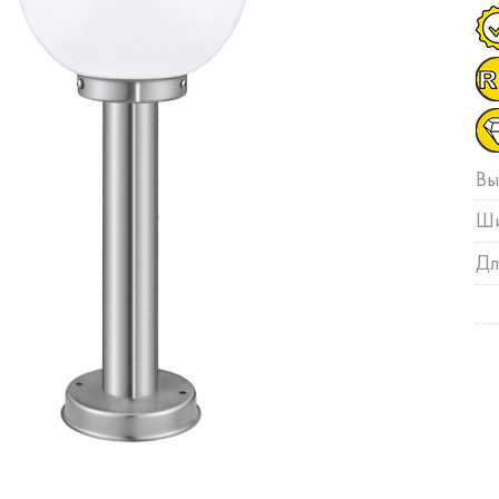
Вы
Ши
Дл