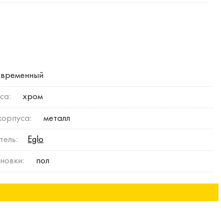
временный
са:
хром
корпуса:
металл
тель:
Eglo
новки:
пол