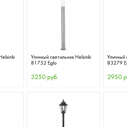
elsinki
Уличный светильник Helsinki
Уличный 
81752 Eglo
83279 E
3250 руб.
2950 р