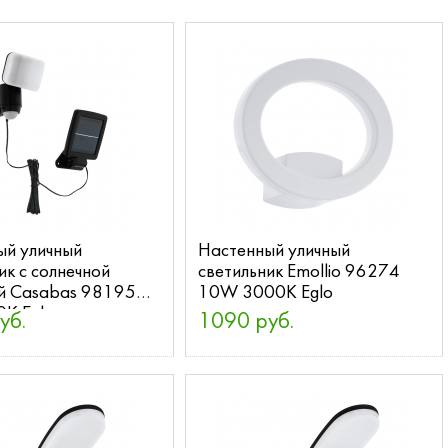
ый уличный
Настенный уличный
ик с солнечной
светильник Emollio 96274
й Casabas 98195
10W 3000K Eglo
K Eglo
уб.
1090 руб.