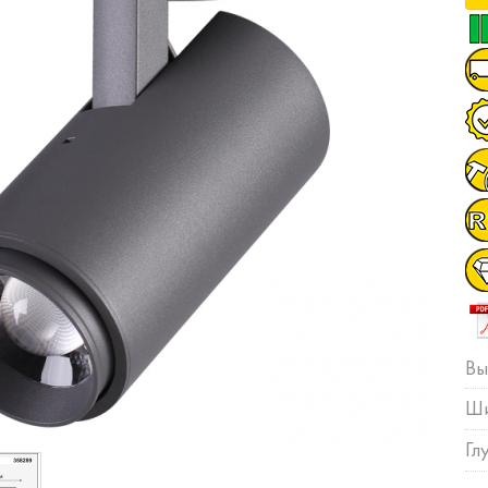
Вы
Ши
Гл