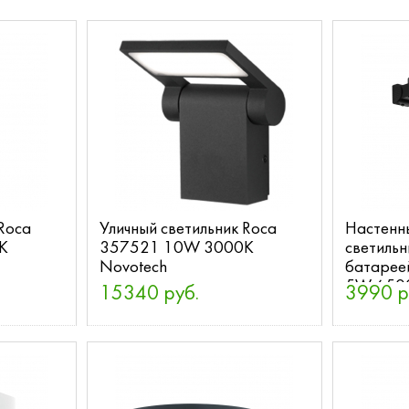
 Roca
Уличный светильник Roca
Настенн
K
357521 10W 3000K
светильн
Novotech
батарее
5W 6500
15340 руб.
3990 р