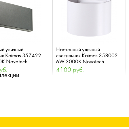
ый уличный
Настенный уличный
ник Kaimas 357422
светильник Kaimas 358002
K Novotech
6W 3000K Novotech
уб.
4100 руб.
ллекции