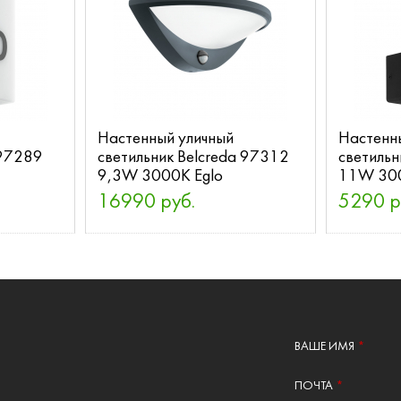
Настенный уличный
Настенн
 97289
светильник Belcreda 97312
светильн
9,3W 3000K Eglo
11W 300
16990 руб.
5290 р
ВАШЕ ИМЯ
*
ПОЧТА
*