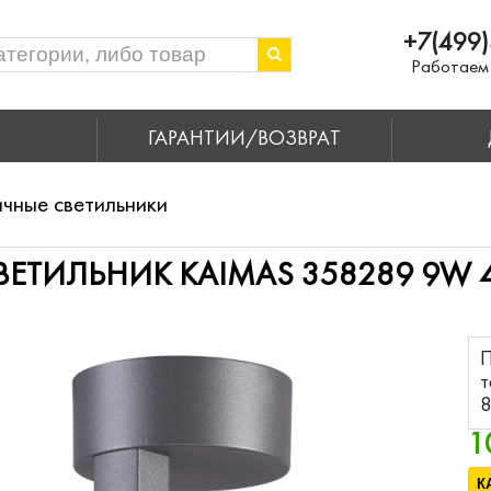
+7(499)
Работаем 
ГАРАНТИИ/ВОЗВРАТ
чные светильники
ЕТИЛЬНИК KAIMAS 358289 9W 
9
П
т
8
1
К