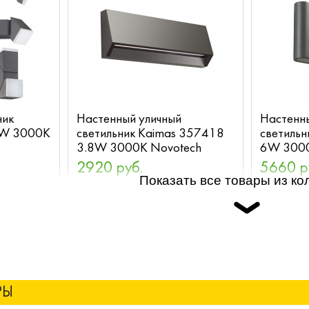
ник
Настенный уличный
Настенн
2W 3000K
светильник Kaimas 357418
светиль
3.8W 3000K Novotech
6W 3000
2920 руб.
5660 р
Показать все товары из ко
РЫ