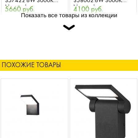
357422 6W 3000K
358002 6W 3000K
Novotech
Novotech
5660 руб.
4100 руб.
Показать все товары из коллекции
ПОХОЖИЕ ТОВАРЫ