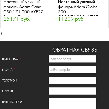
Настенный уличный
Настенный уличный
фонарь Adam Cana
фонарь Adam Globe
C50.171.000.AYE27
300
Fumagalli
G30.171.000.AYE27
25171 руб.
11209 руб.
Fumagalli
}
ОБРАТНАЯ СВЯЗЬ
ВАШЕ ИМЯ
*
ПОЧТА
*
ТЕЛЕФОН
ГОРОД
ВАШ ВОПРОС