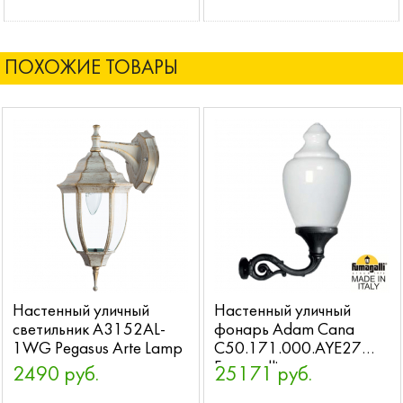
ПОХОЖИЕ ТОВАРЫ
Настенный уличный
Настенный уличный
светильник A3152AL-
фонарь Adam Cana
1WG Pegasus Arte Lamp
C50.171.000.AYE27
Fumagalli
2490 руб.
25171 руб.