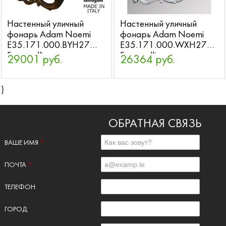
Настенный уличный
Настенный уличный
фонарь Adam Noemi
фонарь Adam Noemi
E35.171.000.BYH27
E35.171.000.WXH27
Fumagalli
Fumagalli
29001 руб.
26364 руб.
}
ОБРАТНАЯ СВЯЗЬ
ВАШЕ ИМЯ
*
ПОЧТА
*
ТЕЛЕФОН
ГОРОД