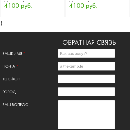
Novotech
Novotech
4100 руб.
4100 руб.
}
ОБРАТНАЯ СВЯЗЬ
ВАШЕ ИМЯ
*
ПОЧТА
*
ТЕЛЕФОН
ГОРОД
ВАШ ВОПРОС