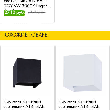
светильник A8156AL-
2GY 6W 3000K Lingotto
Arte Lamp
2710 руб.
2320 руб.
ПОХОЖИЕ ТОВАРЫ
Настенный уличный
Настенный уличный
светильник A1414AL-
светильник A1414AL-