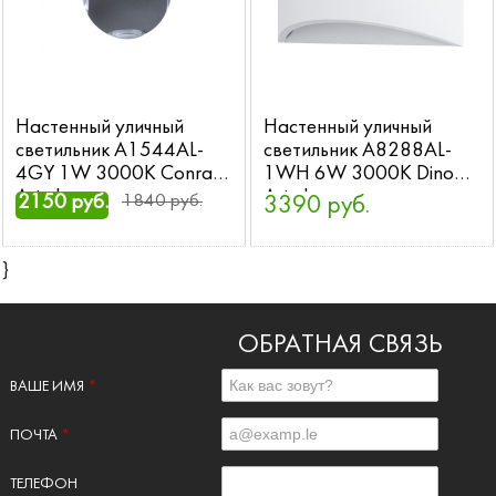
Настенный уличный
Настенный уличный
светильник A1544AL-
светильник A8288AL-
4GY 1W 3000K Conrad
1WH 6W 3000K Dino
Arte Lamp
Arte Lamp
2150 руб.
1840 руб.
3390 руб.
}
ОБРАТНАЯ СВЯЗЬ
ВАШЕ ИМЯ
*
ПОЧТА
*
ТЕЛЕФОН