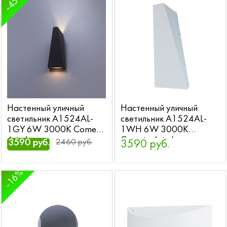
-45%
Настенный уличный
Настенный уличный
светильник A1524AL-
светильник A1524AL-
1GY 6W 3000K Cometa
1WH 6W 3000K
Arte Lamp
Cometa Arte Lamp
3590 руб.
2460 руб.
3590 руб.
-16%