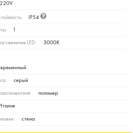
220V
тойкость:
IP54
ты:
1
а свечения LED:
3000К
временный
са:
серый
рассеивателя:
полимер
Италия
новки:
стена