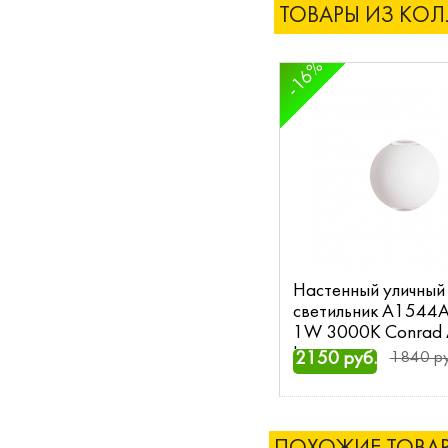
ТОВАРЫ ИЗ КО
-16%
Настенный уличный
светильник A1544
1W 3000K Conrad 
Lamp
2150 руб.
1840 ру