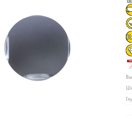
Вы
Ши
Гл