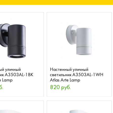
ый уличный
Настенный уличный
ник A3503AL-1BK
светильник A3503AL-1WH
te Lamp
Atlas Arte Lamp
б.
820 руб.