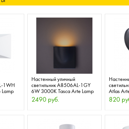
РЫ
Настенный уличный
Настенн
AL-1WH
светильник A8506AL-1GY
светиль
e Lamp
6W 3000K Tasca Arte Lamp
Atlas Ar
2490 руб.
820 ру