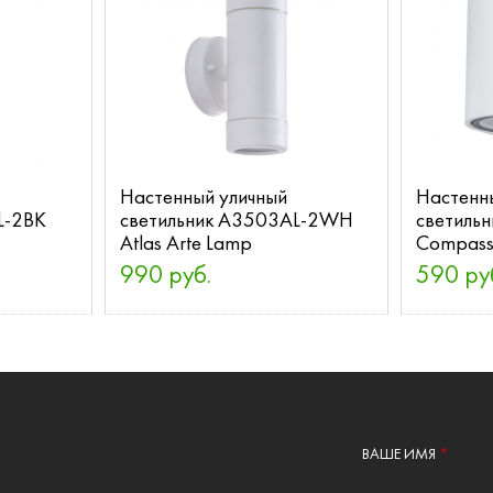
Настенный уличный
Настенн
L-2BK
светильник A3503AL-2WH
светиль
Atlas Arte Lamp
Compass
990 руб.
590 ру
ВАШЕ ИМЯ
*