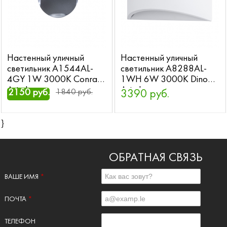
Настенный уличный
Настенный уличный
светильник A1544AL-
светильник A8288AL-
4GY 1W 3000K Conrad
1WH 6W 3000K Dino
Arte Lamp
Arte Lamp
2150 руб.
1840 руб.
3390 руб.
}
ОБРАТНАЯ СВЯЗЬ
ВАШЕ ИМЯ
*
ПОЧТА
*
ТЕЛЕФОН