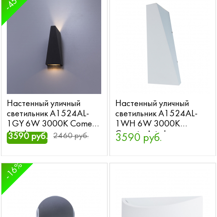
-45%
Настенный уличный
Настенный уличный
светильник A1524AL-
светильник A1524AL-
1GY 6W 3000K Cometa
1WH 6W 3000K
Arte Lamp
Cometa Arte Lamp
3590 руб.
2460 руб.
3590 руб.
-16%