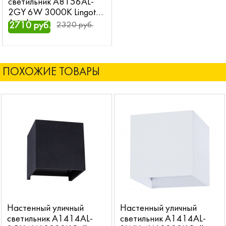
светильник A8156AL-
2GY 6W 3000K Lingotto
Arte Lamp
2710 руб.
2320 руб.
ПОХОЖИЕ ТОВАРЫ
Настенный уличный
Настенный уличный
светильник A1414AL-
светильник A1414AL-