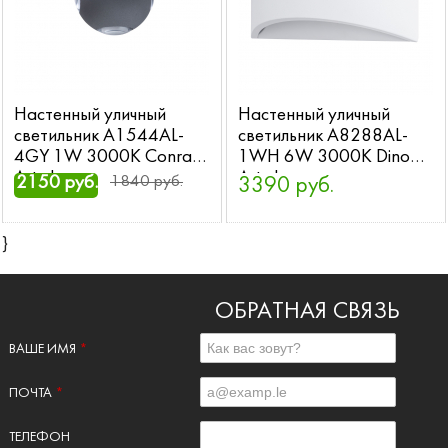
Настенный уличный
Настенный уличный
светильник A1544AL-
светильник A8288AL-
4GY 1W 3000K Conrad
1WH 6W 3000K Dino
Arte Lamp
Arte Lamp
2150 руб.
1840 руб.
3390 руб.
}
ОБРАТНАЯ СВЯЗЬ
ВАШЕ ИМЯ
*
ПОЧТА
*
ТЕЛЕФОН