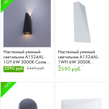
-45%
Настенный уличный
Настенный уличный
светильник A1524AL-
светильник A1524AL-
1GY 6W 3000K Cometa
1WH 6W 3000K
Arte Lamp
Cometa Arte Lamp
3590 руб.
2460 руб.
3590 руб.
-16%