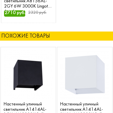
светильник A8156AL-
2GY 6W 3000K Lingotto
Arte Lamp
2710 руб.
2320 руб.
ПОХОЖИЕ ТОВАРЫ
Настенный уличный
Настенный уличный
светильник A1414AL-
светильник A1414AL-