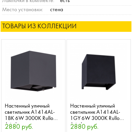
Лампочки в комплекте:
есть
Место установки:
стена
ТОВАРЫ ИЗ КОЛЛЕКЦИИ
Настенный уличный
Настенный уличный
светильник A1414AL-
светильник A1414AL-
1BK 6W 3000K Rullo
1GY 6W 3000K Rullo
Arte Lamp
Arte Lamp
2880 руб.
2880 руб.