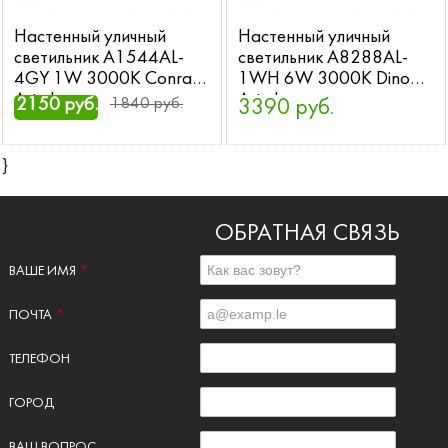
Настенный уличный
Настенный уличный
светильник A1544AL-
светильник A8288AL-
4GY 1W 3000K Conrad
1WH 6W 3000K Dino
Arte Lamp
Arte Lamp
2150 руб.
1840 руб.
3390 руб.
}
ОБРАТНАЯ СВЯЗЬ
ВАШЕ ИМЯ
*
ПОЧТА
*
ТЕЛЕФОН
ГОРОД
ВАШ ВОПРОС