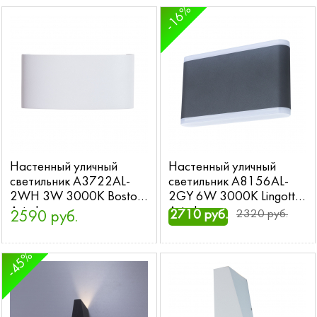
-16%
Настенный уличный
Настенный уличный
светильник A3722AL-
светильник A8156AL-
2WH 3W 3000K Bosto
2GY 6W 3000K Lingotto
Arte Lamp
Arte Lamp
2710 руб.
2320 руб.
2590 руб.
-45%