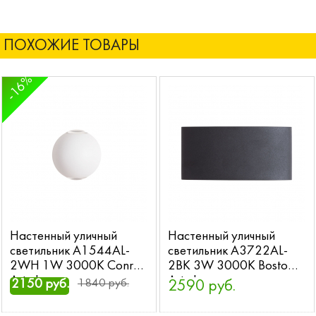
ПОХОЖИЕ ТОВАРЫ
-16%
Настенный уличный
Настенный уличный
светильник A1544AL-
светильник A3722AL-
2WH 1W 3000K Conrad
2BK 3W 3000K Bosto
Arte Lamp
Arte Lamp
2150 руб.
1840 руб.
2590 руб.