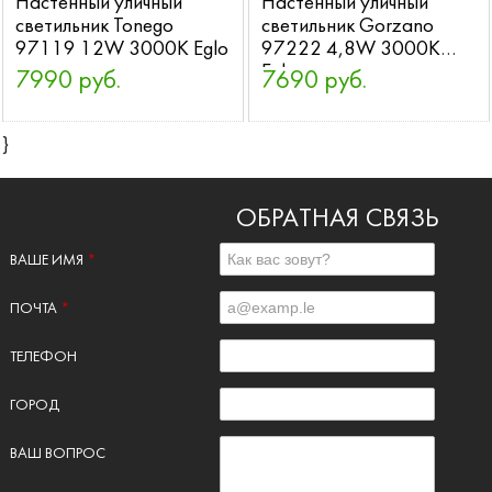
Настенный уличный
Настенный уличный
светильник Tonego
светильник Gorzano
97119 12W 3000K Eglo
97222 4,8W 3000K
Eglo
7990 руб.
7690 руб.
}
ОБРАТНАЯ СВЯЗЬ
ВАШЕ ИМЯ
*
ПОЧТА
*
ТЕЛЕФОН
ГОРОД
ВАШ ВОПРОС