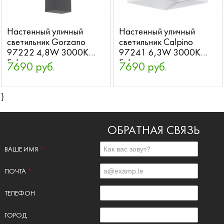
Настенный уличный
Настенный уличный
светильник Gorzano
светильник Calpino
97222 4,8W 3000K
97241 6,3W 3000K
Eglo
Eglo
7690 руб.
7690 руб.
}
ОБРАТНАЯ СВЯЗЬ
ВАШЕ ИМЯ
*
ПОЧТА
*
ТЕЛЕФОН
ГОРОД