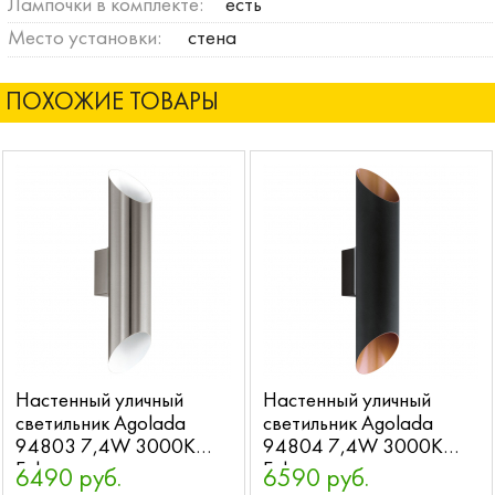
Лампочки в комплекте:
есть
Место установки:
стена
ПОХОЖИЕ ТОВАРЫ
Настенный уличный
Настенный уличный
светильник Agolada
светильник Agolada
94803 7,4W 3000K
94804 7,4W 3000K
Eglo
Eglo
6490 руб.
6590 руб.