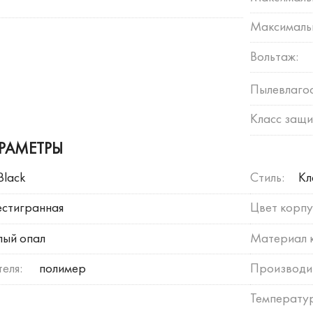
Максимальн
Вольтаж:
Пылевлагос
Класс защи
РАМЕТРЫ
Black
Стиль:
Кл
стигранная
Цвет корпу
лый опал
Материал 
еля:
полимер
Производи
Температу