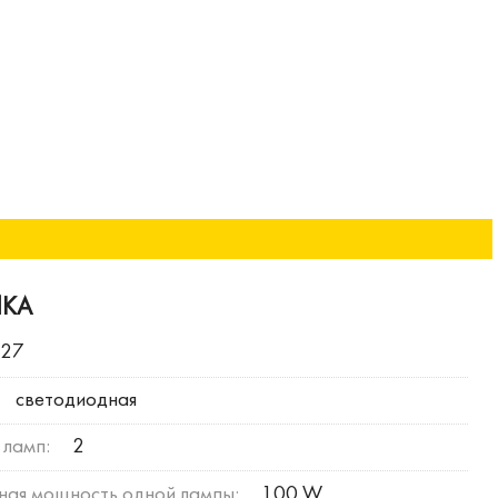
ИКА
E27
светодиодная
 ламп:
2
ная мощность одной лампы:
100 W