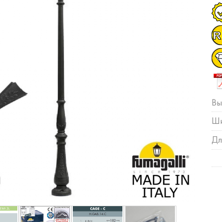
Вы
Ши
Дл