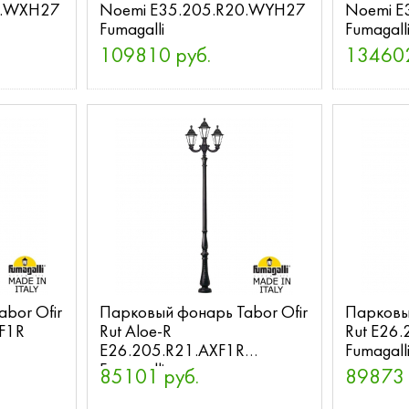
0.WXH27
Noemi E35.205.R20.WYH27
Noemi E
Fumagalli
Fumagall
109810 руб.
134602
bor Ofir
Парковый фонарь Tabor Ofir
Парковый
XF1R
Rut Aloe-R
Rut E26
E26.205.R21.AXF1R
Fumagall
Fumagalli
85101 руб.
89873 