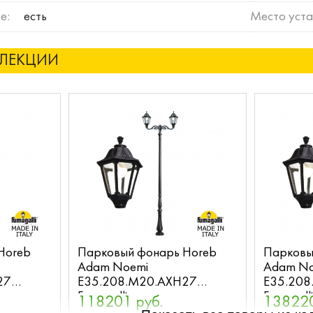
е:
есть
Место уста
ЛЛЕКЦИИ
Horeb
Парковый фонарь Horeb
Парковы
Adam Noemi
Adam No
27
E35.208.M20.AXH27
E35.208
Fumagalli
Fumagall
118201 руб.
138220