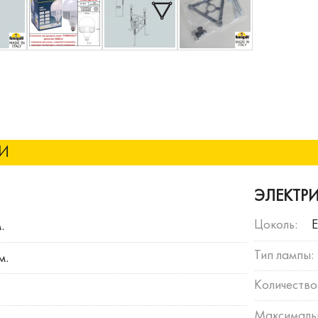
КИ
ЭЛЕКТР
Цоколь:
.
Тип лампы:
м.
Количество
Максималь