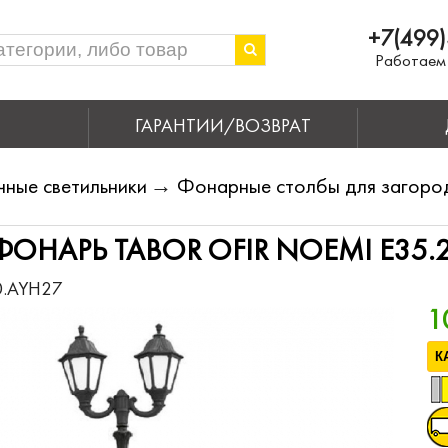
+7(499)
Работаем 
ГАРАНТИИ/ВОЗВРАТ
чные светильники
→
Фонарные столбы для загоро
ОНАРЬ TABOR OFIR NOEMI E35.2
0.AYH27
1
К