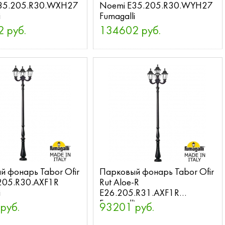
35.205.R30.WXH27
Noemi E35.205.R30.WYH27
i
Fumagalli
 руб.
134602 руб.
 фонарь Tabor Ofir
Парковый фонарь Tabor Ofir
.205.R30.AXF1R
Rut Aloe-R
i
E26.205.R31.AXF1R
Fumagalli
руб.
93201 руб.