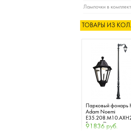
Лампочки в комплект
ТОВАРЫ ИЗ КО
Парковый фонарь 
Adam Noemi
E35.208.M10.AXH
Fumagalli
91836 руб.