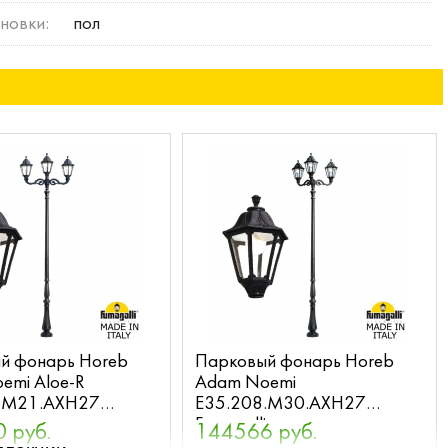
новки:
пол
й фонарь Horeb
Парковый фонарь Horeb
emi Aloe-R
Adam Noemi
.M21.AXH27
E35.208.M30.AXH27
i
Fumagalli
 руб.
144566 руб.