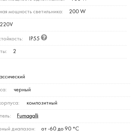
ая мощность светильника:
200 W
220V
тойкость:
IP55
ты:
2
ассический
са:
черный
корпуса:
композитный
тель:
Fumagalli
рный диапазон:
от -60 до 90 °C