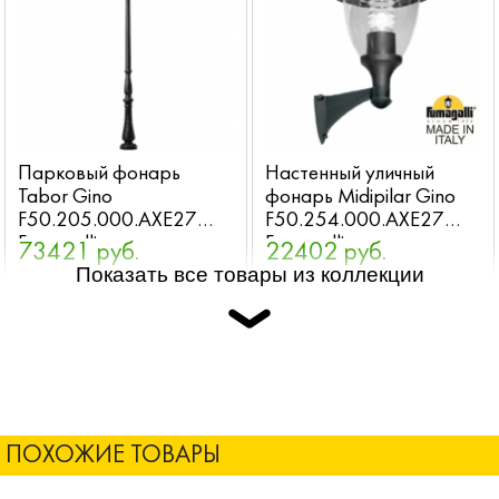
Парковый фонарь
Настенный уличный
Tabor Gino
фонарь Midipilar Gino
F50.205.000.AXE27
F50.254.000.AXE27
Fumagalli
Fumagalli
73421 руб.
22402 руб.
Показать все товары из коллекции
ПОХОЖИЕ ТОВАРЫ