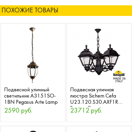
ПОХОЖИЕ ТОВАРЫ
Подвесной уличный
Подвесная уличная
светильник A3151SO-
люстра Sichem Cefa
1BN Pegasus Arte Lamp
U23.120.S30.AXF1R
Fumagalli
2590 руб.
23712 руб.