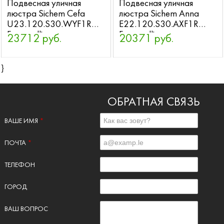
Подвесная уличная
Подвесная уличная
люстра Sichem Cefa
люстра Sichem Anna
U23.120.S30.WYF1R
E22.120.S30.AXF1R
Fumagalli
Fumagalli
23712 руб.
20371 руб.
}
ОБРАТНАЯ СВЯЗЬ
ВАШЕ ИМЯ
*
ПОЧТА
*
ТЕЛЕФОН
ГОРОД
ВАШ ВОПРОС