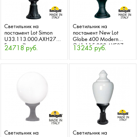
Светильник на
Светильник на
постамент Lot Simon
постамент New Lot
U33.113.000.AXH27
Globe 400 Modern
Fumagalli
G41.115.000.AYE27
24718 руб.
13245 руб.
Fumagalli
Светильник на
Светильник на