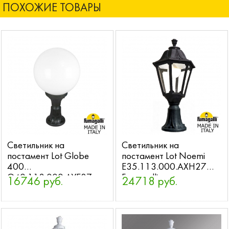
ПОХОЖИЕ ТОВАРЫ
Светильник на
Светильник на
постамент Lot Globe
постамент Lot Noemi
400
E35.113.000.AXH27
G40.113.000.AYE27
Fumagalli
16746 руб.
24718 руб.
Fumagalli