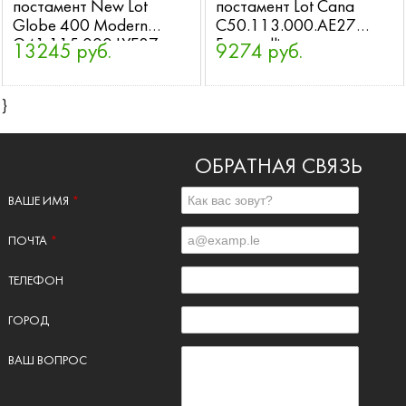
постамент New Lot
постамент Lot Cana
Globe 400 Modern
C50.113.000.AE27
G41.115.000.LYE27
Fumagalli
13245 руб.
9274 руб.
Fumagalli
}
ОБРАТНАЯ СВЯЗЬ
ВАШЕ ИМЯ
*
ПОЧТА
*
ТЕЛЕФОН
ГОРОД
ВАШ ВОПРОС