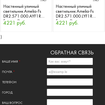
Настенный уличный
Настенный уличный
светильник Amelia-Fs
светильник Amelia-Fs
DR2.571.000.AYF1R
DR2.571.000.LYF1R
Fumagalli
Fumagalli
4221 руб.
4221 руб.
}
ОБРАТНАЯ СВЯЗЬ
ВАШЕ ИМЯ
*
ПОЧТА
*
ТЕЛЕФОН
ГОРОД
ВАШ ВОПРОС