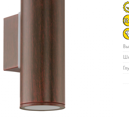
Вы
Ши
Гл