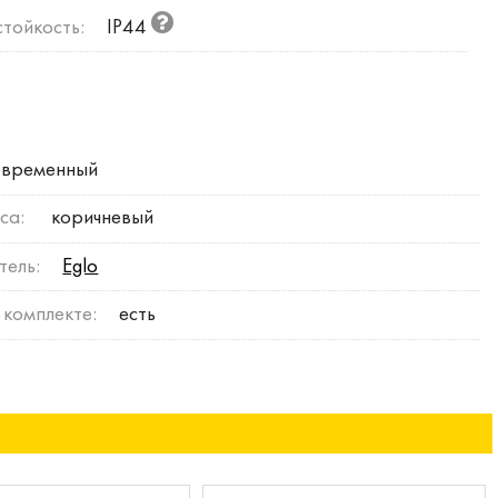
тойкость:
IP44
временный
са:
коричневый
тель:
Eglo
 комплекте:
есть