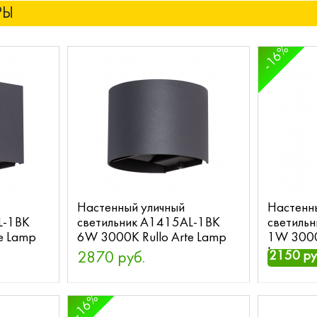
РЫ
-16%
Настенный уличный
Настенн
L-1BK
светильник A1415AL-1BK
светиль
e Lamp
6W 3000K Rullo Arte Lamp
1W 3000
Lamp
2150 ру
2870 руб.
-16%