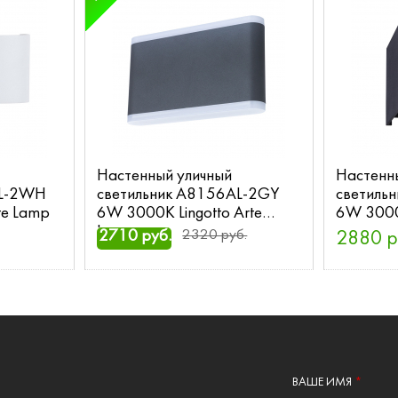
Настенный уличный
Настенн
AL-2WH
светильник A8156AL-2GY
светиль
te Lamp
6W 3000K Lingotto Arte
6W 3000K
Lamp
2710 руб.
2320 руб.
2880 р
ВАШЕ ИМЯ
*